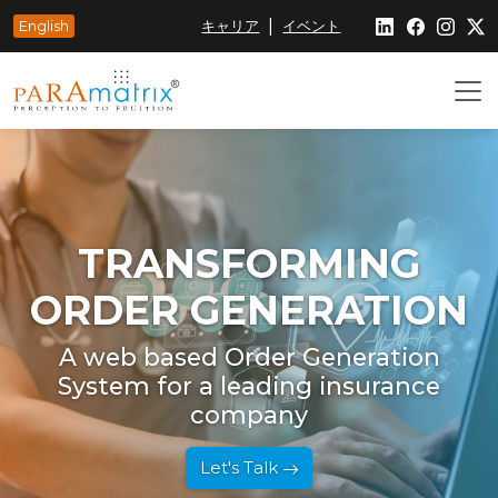
|
English
キャリア
イベント
TRANSFORMING
ORDER GENERATION
A web based Order Generation
System for a leading insurance
company
Let's Talk