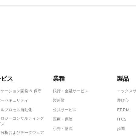
ービス
業種
製品
ケーション開発 & 保守
銀行・金融サービス
エックス
バーセキュリティ
製造業
遊び心
タルプロセス自動化
公共サービス
EPPM
ノロジーコンサルティング
医療・保険
ITCS
ビス
小売・物流
歩調
タ分析およびデータウェア