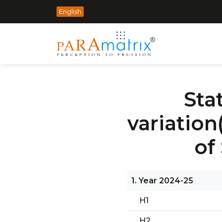
English
Sta
variation
of
1. Year 2024-25
H1
H2